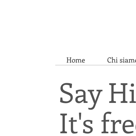
Home
Chi siam
Say H
It's fr