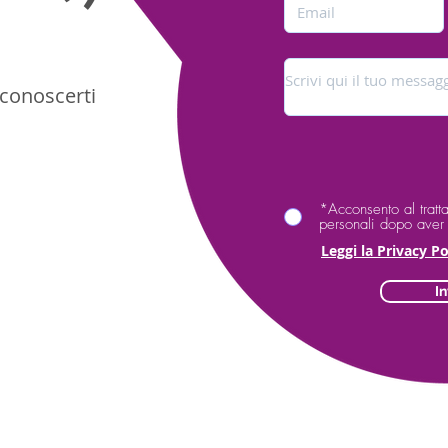
 conoscerti
*Acconsento al tratt
personali dopo aver l
Leggi la Privacy P
In