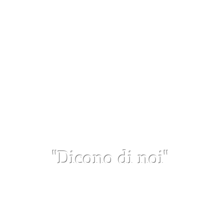
"Dicono di noi"
Leggi tutte le recensioni
da Google myBusiness