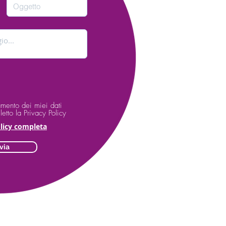
amento dei miei dati
etto la Privacy Policy
olicy completa
via