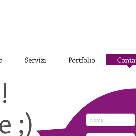
o
Servizi
Portfolio
Contat
i!
ee ;)